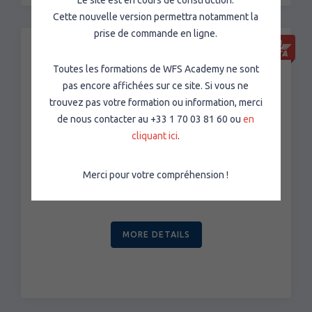
Cette nouvelle version permettra notamment la
prise de commande en ligne.
Toutes les formations de WFS Academy ne sont
7.3 Transitaire / Organisateur de
pas encore affichées sur ce site. Si vous ne
transport hors classe 7 - Base
trouvez pas votre formation ou information, merci
CLASSROOM
de nous contacter au +33 1 70 03 81 60 ou
en
cliquant ici
.
Traiter des expéditions de marchandises
dangereuses conformément à la réglementation
Merci pour votre compréhension !
du transport aérien en vigueur.
MORE DETAILS